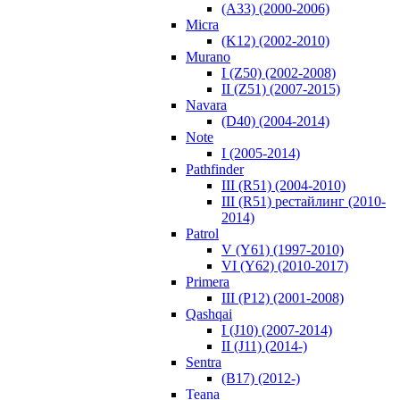
(A33) (2000-2006)
Micra
(K12) (2002-2010)
Murano
I (Z50) (2002-2008)
II (Z51) (2007-2015)
Navara
(D40) (2004-2014)
Note
I (2005-2014)
Pathfinder
III (R51) (2004-2010)
III (R51) рестайлинг (2010-
2014)
Patrol
V (Y61) (1997-2010)
VI (Y62) (2010-2017)
Primera
III (P12) (2001-2008)
Qashqai
I (J10) (2007-2014)
II (J11) (2014-)
Sentra
(B17) (2012-)
Teana