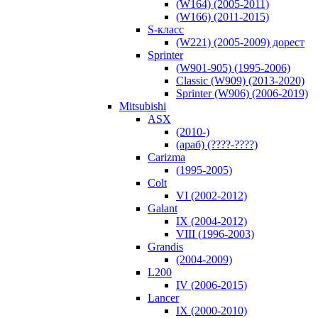
(W164) (2005-2011)
(W166) (2011-2015)
S-класс
(W221) (2005-2009) дорест
Sprinter
(W901-905) (1995-2006)
Classic (W909) (2013-2020)
Sprinter (W906) (2006-2019)
Mitsubishi
ASX
(2010-)
(араб) (????-????)
Carizma
(1995-2005)
Colt
VI (2002-2012)
Galant
IX (2004-2012)
VIII (1996-2003)
Grandis
(2004-2009)
L200
IV (2006-2015)
Lancer
IX (2000-2010)