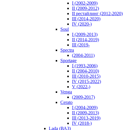
I (2002-2009)
II (2009-2012)
II рестайлинг (2012-2020)
III (2014-2020)
IV (2020-)
Soul
I (2009-2013)
II (2014-2019)
III (2019-
Spectra
(2004-2011)
Sportage
I (1993-2006)
II (2004-2010)
III (2010-2015)
IV (2015-2022)
V (2022-)
Venga
(2009-2017)
Сerato
I (2004-2009)
II (2009-2013)
III (2013-2019)
IV (2018-)
Lada (ВАЗ)