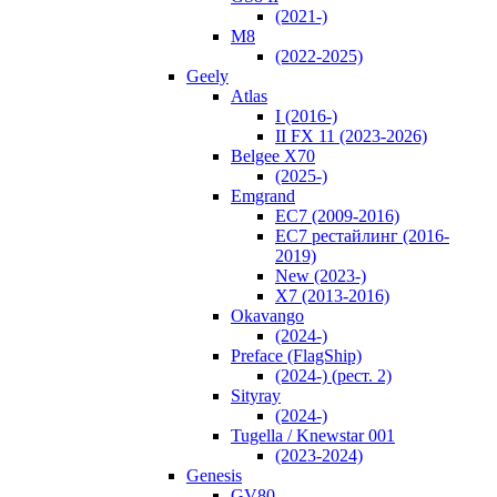
(2021-)
M8
(2022-2025)
Geely
Atlas
I (2016-)
II FX 11 (2023-2026)
Belgee X70
(2025-)
Emgrand
EC7 (2009-2016)
EC7 рестайлинг (2016-
2019)
New (2023-)
X7 (2013-2016)
Okavango
(2024-)
Preface (FlagShip)
(2024-) (рест. 2)
Sityray
(2024-)
Tugella / Knewstar 001
(2023-2024)
Genesis
GV80