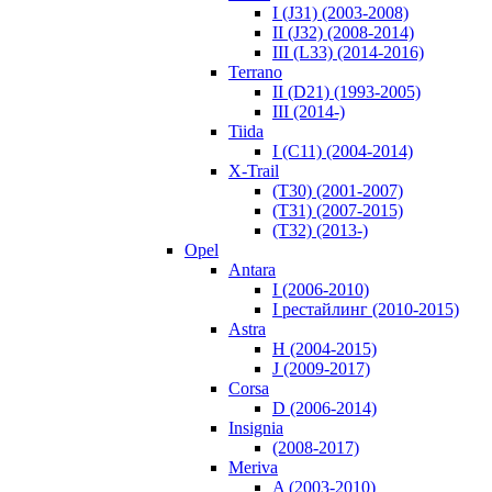
I (J31) (2003-2008)
II (J32) (2008-2014)
III (L33) (2014-2016)
Terrano
II (D21) (1993-2005)
III (2014-)
Tiida
I (C11) (2004-2014)
X-Trail
(T30) (2001-2007)
(T31) (2007-2015)
(T32) (2013-)
Opel
Antara
I (2006-2010)
I рестайлинг (2010-2015)
Astra
H (2004-2015)
J (2009-2017)
Corsa
D (2006-2014)
Insignia
(2008-2017)
Meriva
A (2003-2010)