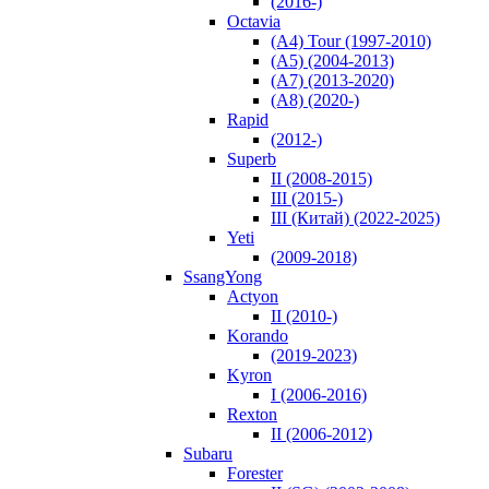
(2016-)
Octavia
(A4) Tour (1997-2010)
(A5) (2004-2013)
(A7) (2013-2020)
(A8) (2020-)
Rapid
(2012-)
Superb
II (2008-2015)
III (2015-)
III (Китай) (2022-2025)
Yeti
(2009-2018)
SsangYong
Actyon
II (2010-)
Korando
(2019-2023)
Kyron
I (2006-2016)
Rexton
II (2006-2012)
Subaru
Forester