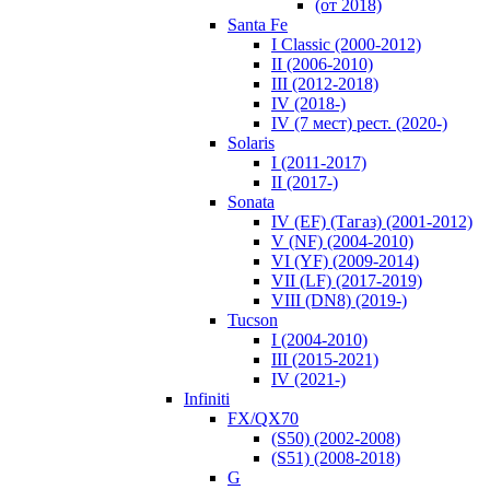
(от 2018)
Santa Fe
I Classic (2000-2012)
II (2006-2010)
III (2012-2018)
IV (2018-)
IV (7 мест) рест. (2020-)
Solaris
I (2011-2017)
II (2017-)
Sonata
IV (EF) (Тагаз) (2001-2012)
V (NF) (2004-2010)
VI (YF) (2009-2014)
VII (LF) (2017-2019)
VIII (DN8) (2019-)
Tucson
I (2004-2010)
III (2015-2021)
IV (2021-)
Infiniti
FX/QX70
(S50) (2002-2008)
(S51) (2008-2018)
G