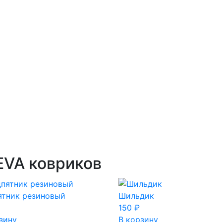
EVA ковриков
ятник резиновый
Шильдик
150
₽
зину
В корзину