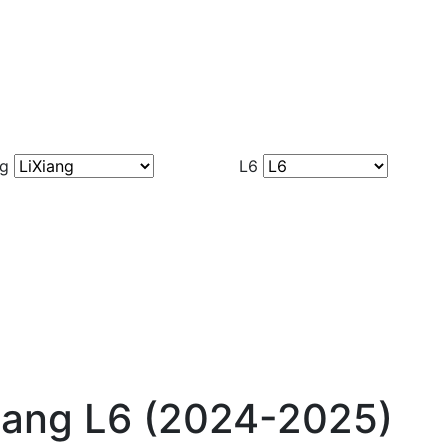
ng
L6
iang L6 (2024-2025)