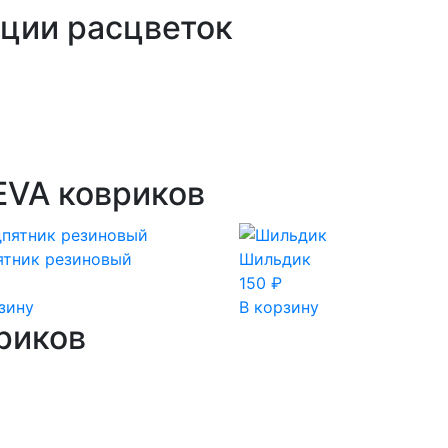
ции расцветок
EVA ковриков
ятник резиновый
Шильдик
150
₽
зину
В корзину
риков