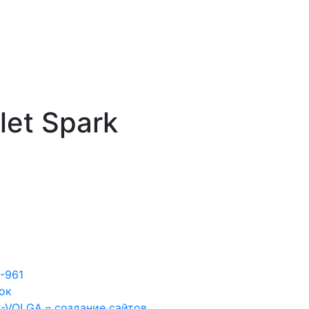
et Spark
7-961
ок
-VOLGA – создание сайтов.