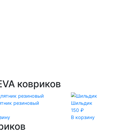
EVA ковриков
ятник резиновый
Шильдик
150
₽
зину
В корзину
риков