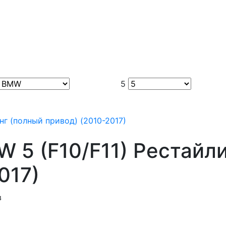
5
 5 (F10/F11) Рестайл
017)
в