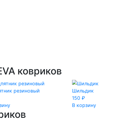
EVA ковриков
ятник резиновый
Шильдик
150
₽
зину
В корзину
риков