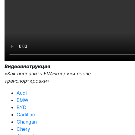
Видеоинструкция
«Как поправить EVA-коврики после
транспортировки»
Audi
BMW
BYD
Cadillac
Changan
Chery