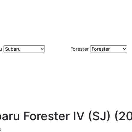
u
Forester
ru Forester IV (SJ) (2
в