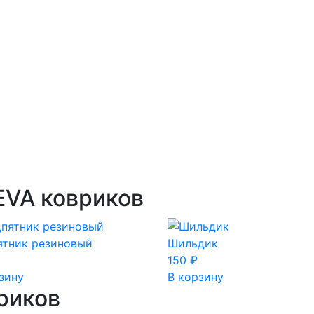
EVA ковриков
ятник резиновый
Шильдик
150
₽
зину
В корзину
риков