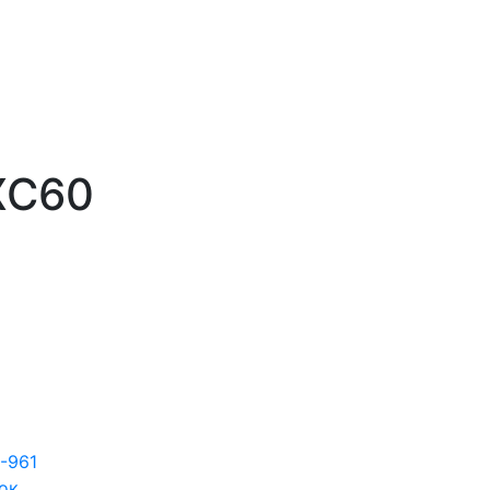
XC60
7-961
ок