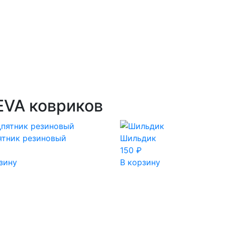
EVA ковриков
ятник резиновый
Шильдик
150
₽
зину
В корзину