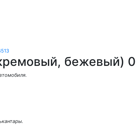
(кремовый, бежевый) 
втомобиля.
ькантары.